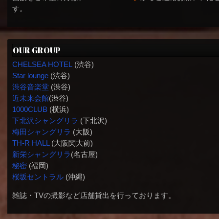
す。
OUR GROUP
CHELSEA HOTEL
(渋谷)
Star lounge
(渋谷)
渋谷音楽堂
(渋谷)
近未来会館
(渋谷)
1000CLUB
(横浜)
下北沢シャングリラ
(下北沢)
梅田シャングリラ
(大阪)
TH-R HALL
(大阪関大前)
新栄シャングリラ
(名古屋)
秘密
(福岡)
桜坂セントラル
(沖縄)
雑誌・TVの撮影など店舗貸出を行っております。