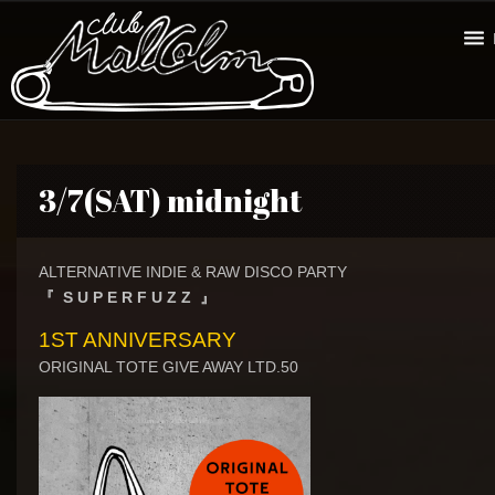
3/7(SAT) midnight
ALTERNATIVE INDIE & RAW DISCO PARTY
『 S U P E R F U Z Z 』
1ST ANNIVERSARY
ORIGINAL TOTE GIVE AWAY LTD.50