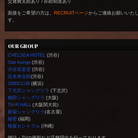
交通費支給あり / 昇給制度あり
面接をご希望の方は、
RECRUITページ
からご連絡お願いいた
す。
OUR GROUP
CHELSEA HOTEL
(渋谷)
Star lounge
(渋谷)
渋谷音楽堂
(渋谷)
近未来会館
(渋谷)
1000CLUB
(横浜)
下北沢シャングリラ
(下北沢)
梅田シャングリラ
(大阪)
TH-R HALL
(大阪関大前)
新栄シャングリラ
(名古屋)
秘密
(福岡)
桜坂セントラル
(沖縄)
雑誌・TVの撮影など店舗貸出を行っております。