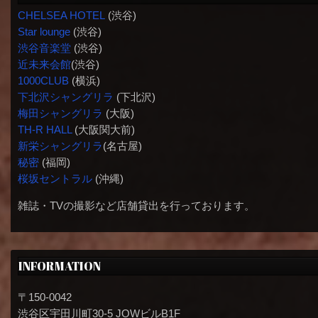
CHELSEA HOTEL
(渋谷)
Star lounge
(渋谷)
渋谷音楽堂
(渋谷)
近未来会館
(渋谷)
1000CLUB
(横浜)
下北沢シャングリラ
(下北沢)
梅田シャングリラ
(大阪)
TH-R HALL
(大阪関大前)
新栄シャングリラ
(名古屋)
秘密
(福岡)
桜坂セントラル
(沖縄)
雑誌・TVの撮影など店舗貸出を行っております。
INFORMATION
〒150-0042
渋谷区宇田川町30-5 JOWビルB1F