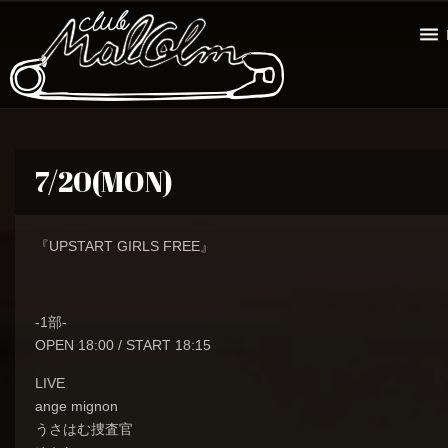
7/20(MON)
『UPSTART GIRLS FREE』
-1部-
OPEN 18:00 / START 18:15
LIVE
ange mignon
うさはむ捜査官