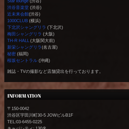
Star lounge
(渋谷)
渋谷音楽堂
(渋谷)
近未来会館
(渋谷)
1000CLUB
(横浜)
下北沢シャングリラ
(下北沢)
梅田シャングリラ
(大阪)
TH-R HALL
(大阪関大前)
新栄シャングリラ
(名古屋)
秘密
(福岡)
桜坂セントラル
(沖縄)
雑誌・TVの撮影など店舗貸出を行っております。
INFORMATION
〒150-0042
渋谷区宇田川町30-5 JOWビルB1F
TEL:03-6455-0225
キャパシティ: 130名