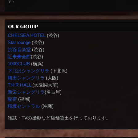
す。
OUR GROUP
CHELSEA HOTEL
(渋谷)
Star lounge
(渋谷)
渋谷音楽堂
(渋谷)
近未来会館
(渋谷)
1000CLUB
(横浜)
下北沢シャングリラ
(下北沢)
梅田シャングリラ
(大阪)
TH-R HALL
(大阪関大前)
新栄シャングリラ
(名古屋)
秘密
(福岡)
桜坂セントラル
(沖縄)
雑誌・TVの撮影など店舗貸出を行っております。