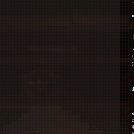
)
(
)