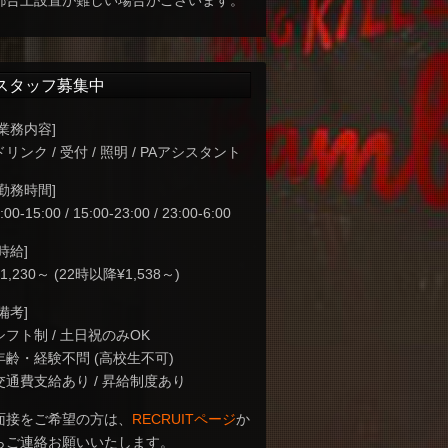
都合上設置が難しい場合がございます。
スタッフ募集中
[業務内容]
ドリンク / 受付 / 照明 / PAアシスタント
[勤務時間]
:00-15:00 / 15:00-23:00 / 23:00-6:00
[時給]
¥1,230～ (22時以降¥1,538～)
[備考]
シフト制 / 土日祝のみOK
年齢・経験不問 (高校生不可)
交通費支給あり / 昇給制度あり
面接をご希望の方は、
RECRUITページ
か
らご連絡お願いいたします。