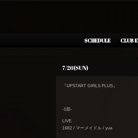
SCHEDULE
CLUB 
7/26(SUN)
『UPSTART GIRLS PLUS』
-1部-
LIVE
1682 / マーメイドル / yua