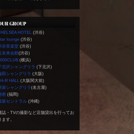
OUR GROUP
CHELSEA HOTEL
(渋谷)
tar lounge
(渋谷)
渋谷音楽堂
(渋谷)
近未来会館
(渋谷)
1000CLUB
(横浜)
下北沢シャングリラ
(下北沢)
梅田シャングリラ
(大阪)
H-R HALL
(大阪関大前)
新栄シャングリラ
(名古屋)
秘密
(福岡)
桜坂セントラル
(沖縄)
雑誌・TVの撮影など店舗貸出を行ってお
ります。