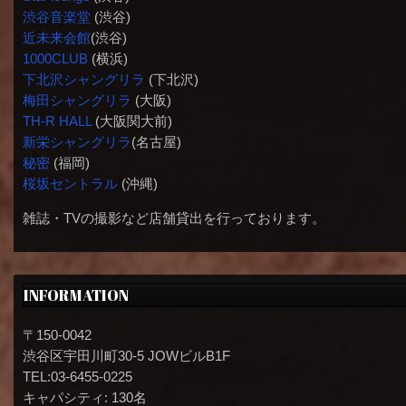
渋谷音楽堂
(渋谷)
近未来会館
(渋谷)
1000CLUB
(横浜)
下北沢シャングリラ
(下北沢)
梅田シャングリラ
(大阪)
TH-R HALL
(大阪関大前)
新栄シャングリラ
(名古屋)
秘密
(福岡)
桜坂セントラル
(沖縄)
雑誌・TVの撮影など店舗貸出を行っております。
INFORMATION
〒150-0042
渋谷区宇田川町30-5 JOWビルB1F
TEL:03-6455-0225
キャパシティ: 130名