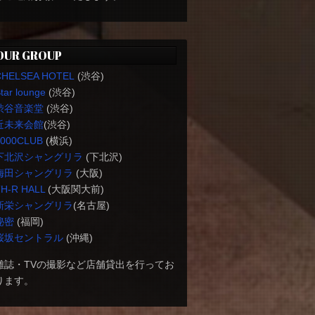
OUR GROUP
CHELSEA HOTEL
(渋谷)
tar lounge
(渋谷)
渋谷音楽堂
(渋谷)
近未来会館
(渋谷)
1000CLUB
(横浜)
下北沢シャングリラ
(下北沢)
梅田シャングリラ
(大阪)
H-R HALL
(大阪関大前)
新栄シャングリラ
(名古屋)
秘密
(福岡)
桜坂セントラル
(沖縄)
雑誌・TVの撮影など店舗貸出を行ってお
ります。