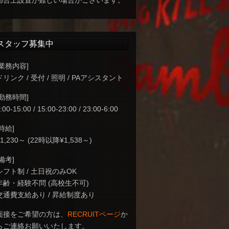
都合上設置が難しい場合がございます。
スタッフ募集中
[業務内容]
ドリンク / 受付 / 照明 / PAアシスタント
[勤務時間]
:00-15:00 / 15:00-23:00 / 23:00-6:00
[時給]
¥1,230～ (22時以降¥1,538～)
[備考]
シフト制 / 土日祝のみOK
年齢・経験不問 (高校生不可)
交通費支給あり / 昇給制度あり
面接をご希望の方は、
RECRUITページ
か
らご連絡お願いいたします。