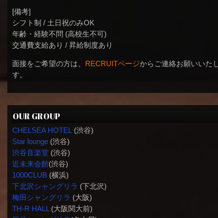
[備考]
シフト制 / 土日祝のみOK
年齢・経験不問 (高校生不可)
交通費支給あり / 昇給制度あり
面接をご希望の方は、
RECRUITページ
からご連絡お願いいた
す。
OUR GROUP
CHELSEA HOTEL
(渋谷)
Star lounge
(渋谷)
渋谷音楽堂
(渋谷)
近未来会館
(渋谷)
1000CLUB
(横浜)
下北沢シャングリラ
(下北沢)
梅田シャングリラ
(大阪)
TH-R HALL
(大阪関大前)