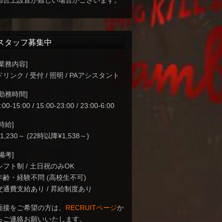
都合上設置が難しい場合がございます。
スタッフ募集中
[業務内容]
ドリンク / 受付 / 照明 / PAアシスタント
[勤務時間]
:00-15:00 / 15:00-23:00 / 23:00-6:00
[時給]
¥1,230～ (22時以降¥1,538～)
[備考]
シフト制 / 土日祝のみOK
年齢・経験不問 (高校生不可)
交通費支給あり / 昇給制度あり
面接をご希望の方は、
RECRUITページ
か
らご連絡お願いいたします。