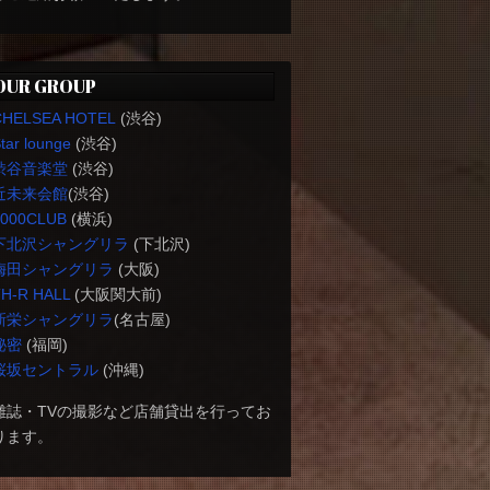
OUR GROUP
CHELSEA HOTEL
(渋谷)
tar lounge
(渋谷)
渋谷音楽堂
(渋谷)
近未来会館
(渋谷)
1000CLUB
(横浜)
下北沢シャングリラ
(下北沢)
梅田シャングリラ
(大阪)
H-R HALL
(大阪関大前)
新栄シャングリラ
(名古屋)
秘密
(福岡)
桜坂セントラル
(沖縄)
雑誌・TVの撮影など店舗貸出を行ってお
ります。