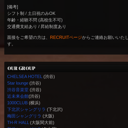
[備考]
シフト制 / 土日祝のみOK
年齢・経験不問 (高校生不可)
交通費支給あり / 昇給制度あり
面接をご希望の方は、
RECRUITページ
からご連絡お願いいた
す。
OUR GROUP
CHELSEA HOTEL
(渋谷)
Star lounge
(渋谷)
渋谷音楽堂
(渋谷)
近未来会館
(渋谷)
1000CLUB
(横浜)
下北沢シャングリラ
(下北沢)
梅田シャングリラ
(大阪)
TH-R HALL
(大阪関大前)