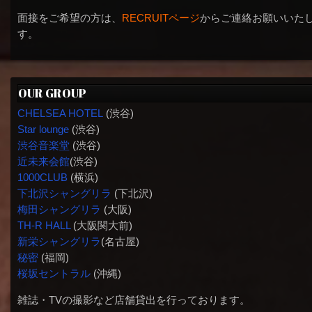
面接をご希望の方は、
RECRUITページ
からご連絡お願いいた
す。
OUR GROUP
CHELSEA HOTEL
(渋谷)
Star lounge
(渋谷)
渋谷音楽堂
(渋谷)
近未来会館
(渋谷)
1000CLUB
(横浜)
下北沢シャングリラ
(下北沢)
梅田シャングリラ
(大阪)
TH-R HALL
(大阪関大前)
新栄シャングリラ
(名古屋)
秘密
(福岡)
桜坂セントラル
(沖縄)
雑誌・TVの撮影など店舗貸出を行っております。