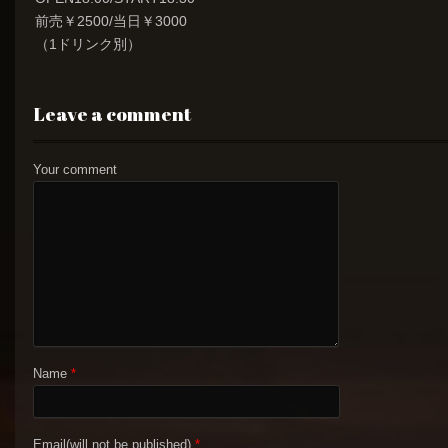
前売￥2500/当日￥3000
（1ドリンク別）
Leave a comment
Your comment
Name
*
Email(will not be published)
*