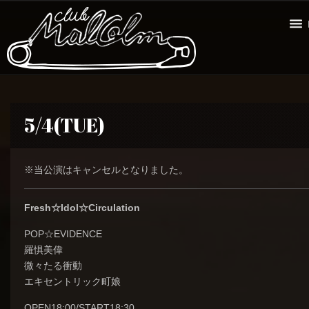
5/4(TUE)
※当公演はキャンセルとなりました。
Fresh☆Idol☆Circulation
POP☆EVIDENCE
羅惧美偉
微々たる衝動
エキセントリック町娘
OPEN18:00/START18:30