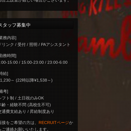
都合上設置が難しい場合がございます。
スタッフ募集中
[業務内容]
ドリンク / 受付 / 照明 / PAアシスタント
[勤務時間]
:00-15:00 / 15:00-23:00 / 23:00-6:00
[時給]
¥1,230～ (22時以降¥1,538～)
[備考]
シフト制 / 土日祝のみOK
年齢・経験不問 (高校生不可)
交通費支給あり / 昇給制度あり
面接をご希望の方は、
RECRUITページ
か
らご連絡お願いいたします。