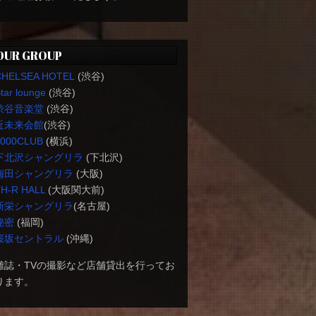
OUR GROUP
CHELSEA HOTEL
(渋谷)
tar lounge
(渋谷)
渋谷音楽堂
(渋谷)
近未来会館
(渋谷)
1000CLUB
(横浜)
下北沢シャングリラ
(下北沢)
梅田シャングリラ
(大阪)
H-R HALL
(大阪関大前)
新栄シャングリラ
(名古屋)
秘密
(福岡)
桜坂セントラル
(沖縄)
雑誌・TVの撮影など店舗貸出を行ってお
ります。