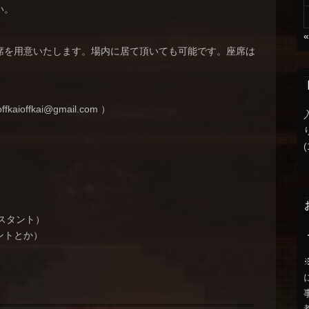
い。
席を用意いたします。場内に居て頂いても可能です。座席は
offkai@gmail.com ）
(
）
スタント）
ントとか）