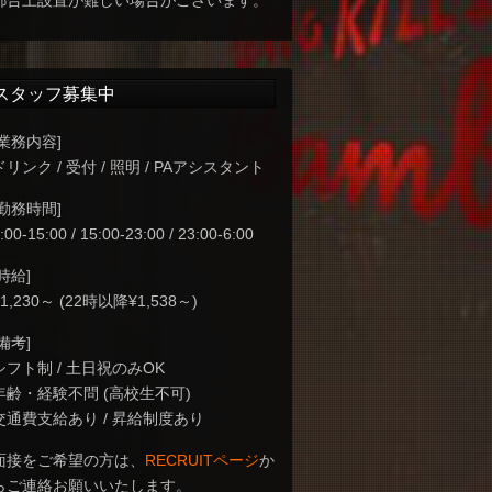
都合上設置が難しい場合がございます。
スタッフ募集中
[業務内容]
ドリンク / 受付 / 照明 / PAアシスタント
[勤務時間]
:00-15:00 / 15:00-23:00 / 23:00-6:00
[時給]
¥1,230～ (22時以降¥1,538～)
[備考]
シフト制 / 土日祝のみOK
年齢・経験不問 (高校生不可)
交通費支給あり / 昇給制度あり
面接をご希望の方は、
RECRUITページ
か
らご連絡お願いいたします。