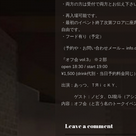
・両方の方は受付で両方とお伝え下さ
・再入場可能です。
・最初のイベント終了次第フロアに座
自由です。
・フード有り（予定）
（予約や・お問い合わせメール→ info.offkai
『オフ会 vol.3』 ※２部
open 18:30 / start 19:00
¥1,500 (drink代別・当日予約料金同じ
出演：あっつ、ＴЯｉｃＫＹ、
ゲスト：ノビタ、DJ龍斗（アシ
内容：オフ会（と言う名のトークイベ
Leave a comment