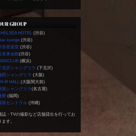
OUR GROUP
CHELSEA HOTEL
(渋谷)
tar lounge
(渋谷)
渋谷音楽堂
(渋谷)
近未来会館
(渋谷)
1000CLUB
(横浜)
下北沢シャングリラ
(下北沢)
梅田シャングリラ
(大阪)
H-R HALL
(大阪関大前)
新栄シャングリラ
(名古屋)
秘密
(福岡)
桜坂セントラル
(沖縄)
雑誌・TVの撮影など店舗貸出を行ってお
ります。