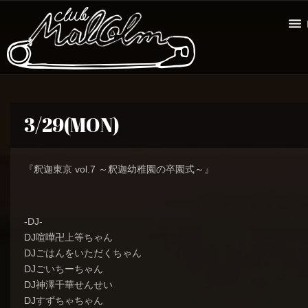
3/29(MON)
『釈迦東京 vol.7 ～釈迦幼稚園の卒園式～』
-DJ-
DJ喧嘩卍上等ちゃん
DJごはんをいただくちゃん
DJごいちーちゃん
DJ神澤千華せんせい
DJすずちゃちゃん