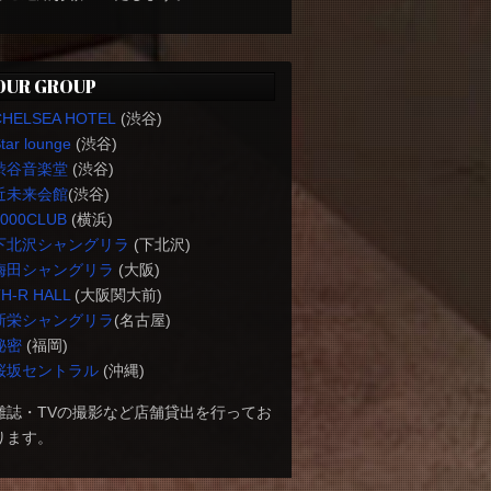
OUR GROUP
CHELSEA HOTEL
(渋谷)
tar lounge
(渋谷)
渋谷音楽堂
(渋谷)
近未来会館
(渋谷)
1000CLUB
(横浜)
下北沢シャングリラ
(下北沢)
梅田シャングリラ
(大阪)
H-R HALL
(大阪関大前)
新栄シャングリラ
(名古屋)
秘密
(福岡)
桜坂セントラル
(沖縄)
雑誌・TVの撮影など店舗貸出を行ってお
ります。