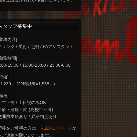
都合上設置が難しい場合がございます。
スタッフ募集中
[業務内容]
ドリンク / 受付 / 照明 / PAアシスタント
[勤務時間]
:00-15:00 / 15:00-23:00 / 23:00-6:00
[時給]
¥1,230～ (22時以降¥1,538～)
[備考]
シフト制 / 土日祝のみOK
年齢・経験不問 (高校生不可)
交通費支給あり / 昇給制度あり
面接をご希望の方は、
RECRUITページ
か
らご連絡お願いいたします。