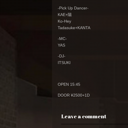
-Pick Up Dancer-
KAE+陽
Ko-Hey
Tadasuke+KANTA
-MC-
YAS
-DJ-
ITSUKI
OPEN 15:45
DOOR ¥2500+1D
Leave a comment