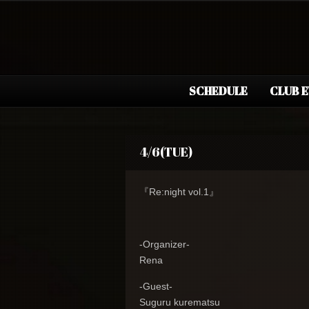
SCHEDULE
CLUB 
4/6(TUE)
『Re:night vol.1』
-Organizer-
Rena
-Guest-
Suguru kurematsu