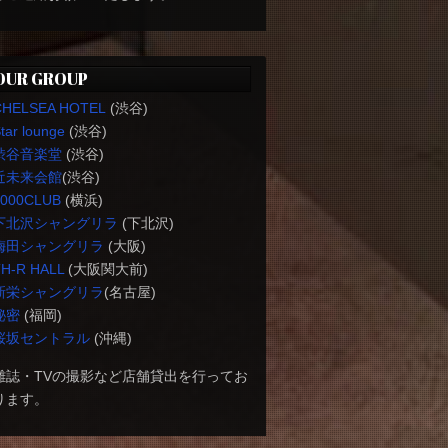
OUR GROUP
CHELSEA HOTEL
(渋谷)
tar lounge
(渋谷)
渋谷音楽堂
(渋谷)
近未来会館
(渋谷)
1000CLUB
(横浜)
下北沢シャングリラ
(下北沢)
梅田シャングリラ
(大阪)
H-R HALL
(大阪関大前)
新栄シャングリラ
(名古屋)
秘密
(福岡)
桜坂セントラル
(沖縄)
雑誌・TVの撮影など店舗貸出を行ってお
ります。