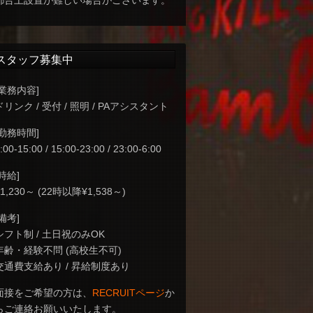
都合上設置が難しい場合がございます。
スタッフ募集中
[業務内容]
ドリンク / 受付 / 照明 / PAアシスタント
[勤務時間]
:00-15:00 / 15:00-23:00 / 23:00-6:00
[時給]
¥1,230～ (22時以降¥1,538～)
[備考]
シフト制 / 土日祝のみOK
年齢・経験不問 (高校生不可)
交通費支給あり / 昇給制度あり
面接をご希望の方は、
RECRUITページ
か
らご連絡お願いいたします。