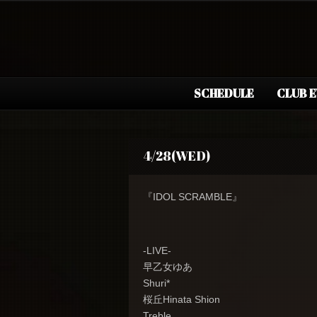
SCHEDULE
CLUB 
4/28(WED)
『IDOL SCRAMBLE』
-LIVE-
早乙女ゆあ
Shuri*
桜丘Hinata Shion
Treble