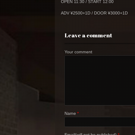
OPEN 11:30 / START 12:00
ADV ¥2500+1D / DOOR ¥3000+1D
Leave a comment
Your comment
Name
*
Email(will not be published)
*