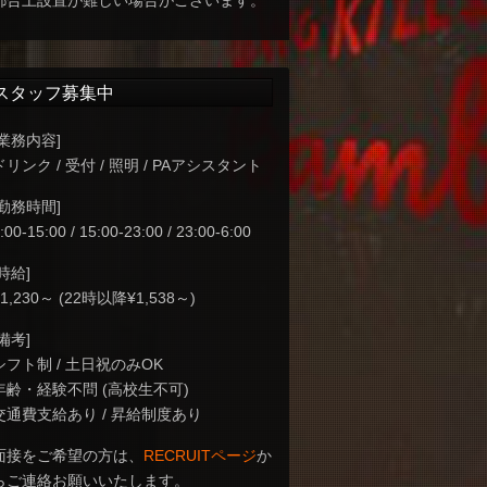
都合上設置が難しい場合がございます。
スタッフ募集中
[業務内容]
ドリンク / 受付 / 照明 / PAアシスタント
[勤務時間]
:00-15:00 / 15:00-23:00 / 23:00-6:00
[時給]
¥1,230～ (22時以降¥1,538～)
[備考]
シフト制 / 土日祝のみOK
年齢・経験不問 (高校生不可)
交通費支給あり / 昇給制度あり
面接をご希望の方は、
RECRUITページ
か
らご連絡お願いいたします。