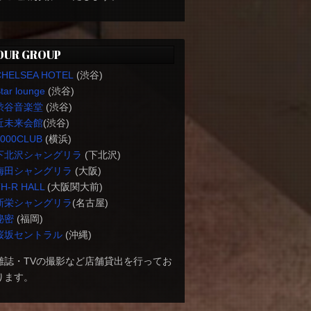
OUR GROUP
CHELSEA HOTEL
(渋谷)
tar lounge
(渋谷)
渋谷音楽堂
(渋谷)
近未来会館
(渋谷)
1000CLUB
(横浜)
下北沢シャングリラ
(下北沢)
梅田シャングリラ
(大阪)
H-R HALL
(大阪関大前)
新栄シャングリラ
(名古屋)
秘密
(福岡)
桜坂セントラル
(沖縄)
雑誌・TVの撮影など店舗貸出を行ってお
ります。