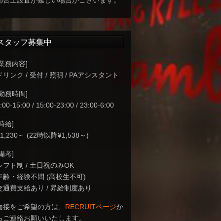
都合上設置が難しい場合がございます。
スタッフ募集中
[業務内容]
ドリンク / 受付 / 照明 / PAアシスタント
[勤務時間]
:00-15:00 / 15:00-23:00 / 23:00-6:00
[時給]
¥1,230～ (22時以降¥1,538～)
[備考]
シフト制 / 土日祝のみOK
年齢・経験不問 (高校生不可)
交通費支給あり / 昇給制度あり
面接をご希望の方は、
RECRUITページ
か
らご連絡お願いいたします。