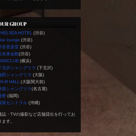
OUR GROUP
CHELSEA HOTEL
(渋谷)
tar lounge
(渋谷)
渋谷音楽堂
(渋谷)
近未来会館
(渋谷)
1000CLUB
(横浜)
下北沢シャングリラ
(下北沢)
梅田シャングリラ
(大阪)
H-R HALL
(大阪関大前)
新栄シャングリラ
(名古屋)
秘密
(福岡)
桜坂セントラル
(沖縄)
雑誌・TVの撮影など店舗貸出を行ってお
ります。