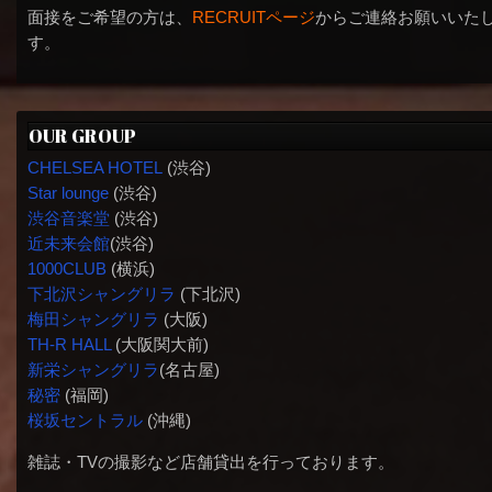
面接をご希望の方は、
RECRUITページ
からご連絡お願いいた
す。
OUR GROUP
CHELSEA HOTEL
(渋谷)
Star lounge
(渋谷)
渋谷音楽堂
(渋谷)
近未来会館
(渋谷)
1000CLUB
(横浜)
下北沢シャングリラ
(下北沢)
梅田シャングリラ
(大阪)
TH-R HALL
(大阪関大前)
新栄シャングリラ
(名古屋)
秘密
(福岡)
桜坂セントラル
(沖縄)
雑誌・TVの撮影など店舗貸出を行っております。