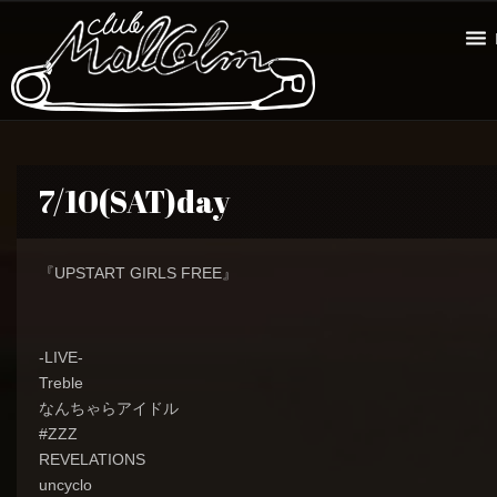
7/10(SAT)day
『UPSTART GIRLS FREE』
-LIVE-
Treble
なんちゃらアイドル
#ZZZ
REVELATIONS
uncyclo