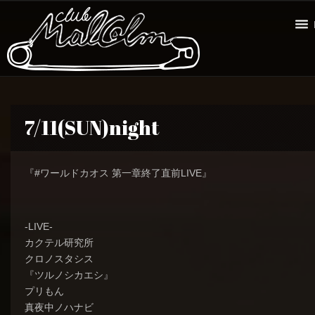
7/11(SUN)night
『#ワールドカオス 第一章終了直前LIVE』
-LIVE-
カクテル研究所
クロノスタシス
『ツルノシカエシ』
プリもん
真夜中ノハナビ