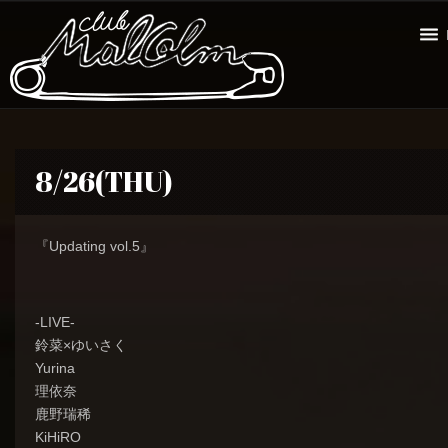
8/26(THU)
『Updating vol.5』
-LIVE-
鈴菜×ゆいさく
Yurina
理依奈
鹿野瑞稀
KiHiRO