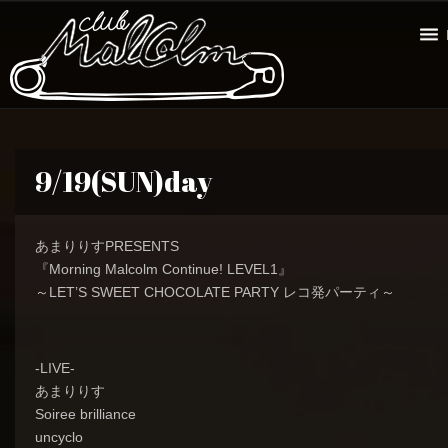
9/19(SUN)day
あまりりすPRESENTS
『Morning Malcolm Continue! LEVEL1』
～LET’S SWEET CHOCOLATE PARTY レコ発パーティ～
-LIVE-
あまりりす
Soiree brilliance
uncyclo