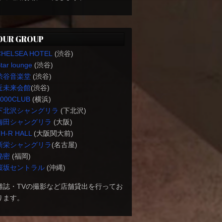
OUR GROUP
CHELSEA HOTEL
(渋谷)
tar lounge
(渋谷)
渋谷音楽堂
(渋谷)
近未来会館
(渋谷)
1000CLUB
(横浜)
下北沢シャングリラ
(下北沢)
梅田シャングリラ
(大阪)
H-R HALL
(大阪関大前)
新栄シャングリラ
(名古屋)
秘密
(福岡)
桜坂セントラル
(沖縄)
雑誌・TVの撮影など店舗貸出を行ってお
ります。