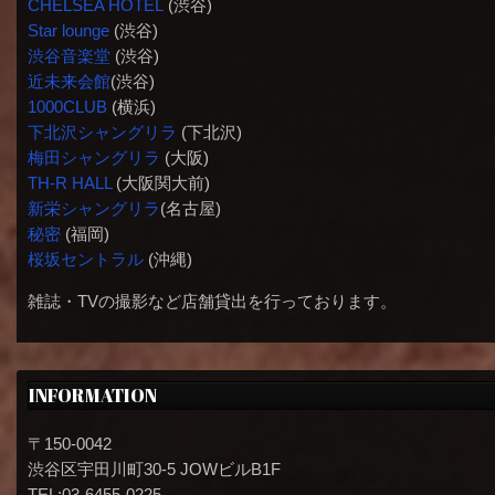
CHELSEA HOTEL
(渋谷)
Star lounge
(渋谷)
渋谷音楽堂
(渋谷)
近未来会館
(渋谷)
1000CLUB
(横浜)
下北沢シャングリラ
(下北沢)
梅田シャングリラ
(大阪)
TH-R HALL
(大阪関大前)
新栄シャングリラ
(名古屋)
秘密
(福岡)
桜坂セントラル
(沖縄)
雑誌・TVの撮影など店舗貸出を行っております。
INFORMATION
〒150-0042
渋谷区宇田川町30-5 JOWビルB1F
TEL:03-6455-0225