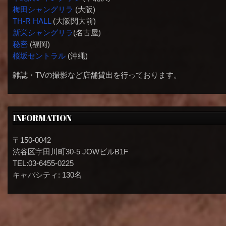
梅田シャングリラ
(大阪)
TH-R HALL
(大阪関大前)
新栄シャングリラ
(名古屋)
秘密
(福岡)
桜坂セントラル
(沖縄)
雑誌・TVの撮影など店舗貸出を行っております。
INFORMATION
〒150-0042
渋谷区宇田川町30-5 JOWビルB1F
TEL:03-6455-0225
キャパシティ: 130名