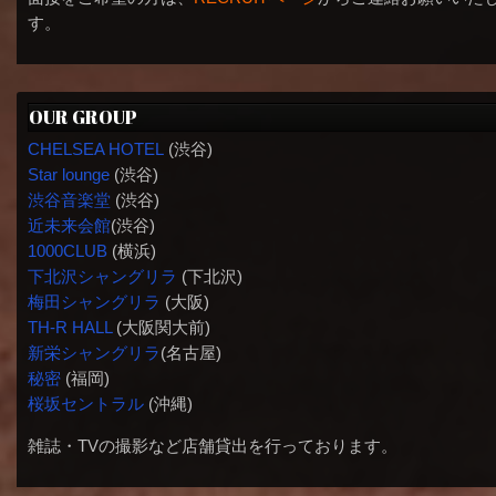
す。
OUR GROUP
CHELSEA HOTEL
(渋谷)
Star lounge
(渋谷)
渋谷音楽堂
(渋谷)
近未来会館
(渋谷)
1000CLUB
(横浜)
下北沢シャングリラ
(下北沢)
梅田シャングリラ
(大阪)
TH-R HALL
(大阪関大前)
新栄シャングリラ
(名古屋)
秘密
(福岡)
桜坂セントラル
(沖縄)
雑誌・TVの撮影など店舗貸出を行っております。