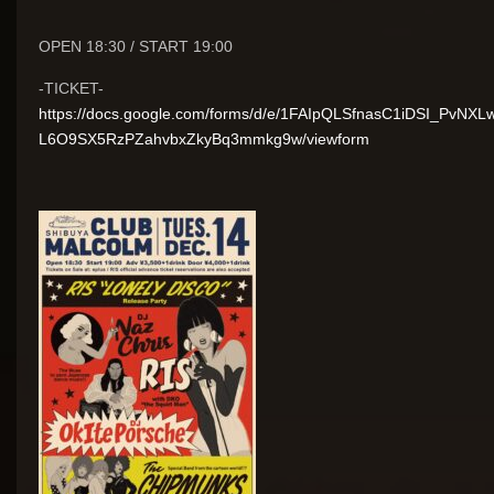
OPEN 18:30 / START 19:00
-TICKET-
https://docs.google.com/forms/d/e/1FAIpQLSfnasC1iDSI_PvNXL
L6O9SX5RzPZahvbxZkyBq3mmkg9w/viewform