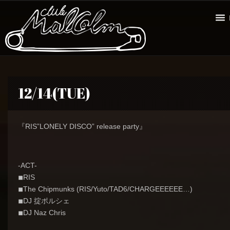
12/14(TUE)
『RIS
”LONELY DISCO” release party』
-ACT-
◾︎RIS
◾︎The Chipmunks (
RIS
/Yuto/TAD6/CHARGEEEEEE…)
◾︎DJ 掟ポルシェ
◾︎DJ Naz Chris