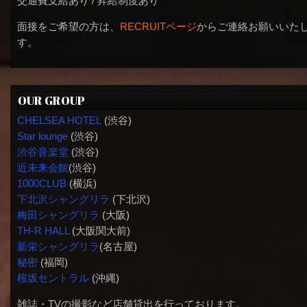
交通費支給あり / 昇給制度あり
面接をご希望の方は、
RECRUITページ
からご連絡お願いいた
す。
OUR GROUP
CHELSEA HOTEL
(渋谷)
Star lounge
(渋谷)
渋谷音楽堂
(渋谷)
近未来会館
(渋谷)
1000CLUB
(横浜)
下北沢シャングリラ
(下北沢)
梅田シャングリラ
(大阪)
TH-R HALL
(大阪関大前)
新栄シャングリラ
(名古屋)
秘密
(福岡)
桜坂セントラル
(沖縄)
雑誌・TVの撮影など店舗貸出を行っております。