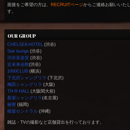
面接をご希望の方は、
RECRUITページ
からご連絡お願いいた
す。
OUR GROUP
CHELSEA HOTEL
(渋谷)
Star lounge
(渋谷)
渋谷音楽堂
(渋谷)
近未来会館
(渋谷)
1000CLUB
(横浜)
下北沢シャングリラ
(下北沢)
梅田シャングリラ
(大阪)
TH-R HALL
(大阪関大前)
新栄シャングリラ
(名古屋)
秘密
(福岡)
桜坂セントラル
(沖縄)
雑誌・TVの撮影など店舗貸出を行っております。