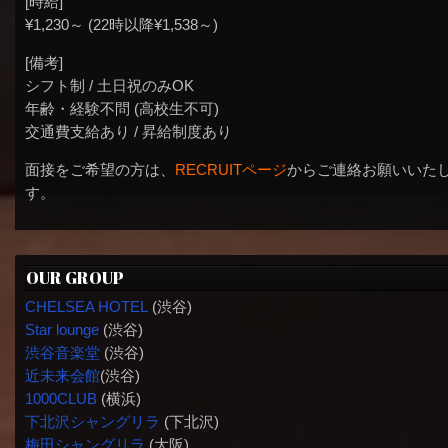
[時給]
¥1,230～ (22時以降¥1,538～)
[備考]
シフト制 / 土日祝のみOK
年齢・経験不問 (高校生不可)
交通費支給あり / 昇給制度あり
面接をご希望の方は、
RECRUITページ
からご連絡お願いいた
す。
OUR GROUP
CHELSEA HOTEL
(渋谷)
Star lounge
(渋谷)
渋谷音楽堂
(渋谷)
近未来会館
(渋谷)
1000CLUB
(横浜)
下北沢シャングリラ
(下北沢)
梅田シャングリラ
(大阪)