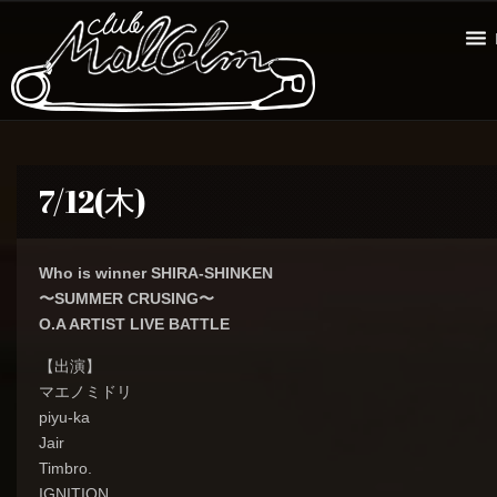
7/12(木)
Who is winner SHIRA-SHINKEN
〜SUMMER CRUSING〜
O.A ARTIST LIVE BATTLE
【出演】
マエノミドリ
piyu-ka
Jair
Timbro.
IGNITION