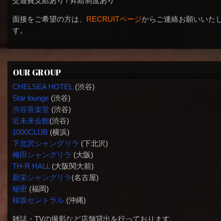
交通費支給あり / 昇給制度あり
面接をご希望の方は、
RECRUITページ
からご連絡お願いいた
す。
OUR GROUP
CHELSEA HOTEL
(渋谷)
Star lounge
(渋谷)
渋谷音楽堂
(渋谷)
近未来会館
(渋谷)
1000CLUB
(横浜)
下北沢シャングリラ
(下北沢)
梅田シャングリラ
(大阪)
TH-R HALL
(大阪関大前)
新栄シャングリラ
(名古屋)
秘密
(福岡)
桜坂セントラル
(沖縄)
雑誌・TVの撮影など店舗貸出を行っております。