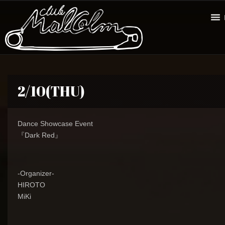
2/10(THU)
Dance Showcase Event
『Dark Red』
-Organizer-
HIROTO
MiKi