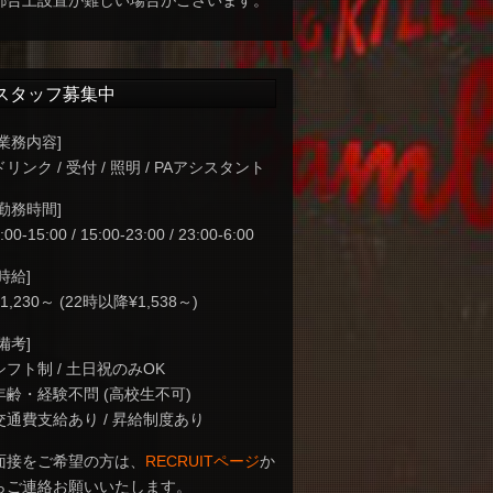
都合上設置が難しい場合がございます。
スタッフ募集中
[業務内容]
ドリンク / 受付 / 照明 / PAアシスタント
[勤務時間]
:00-15:00 / 15:00-23:00 / 23:00-6:00
[時給]
¥1,230～ (22時以降¥1,538～)
[備考]
シフト制 / 土日祝のみOK
年齢・経験不問 (高校生不可)
交通費支給あり / 昇給制度あり
面接をご希望の方は、
RECRUITページ
か
らご連絡お願いいたします。