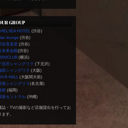
OUR GROUP
CHELSEA HOTEL
(渋谷)
tar lounge
(渋谷)
渋谷音楽堂
(渋谷)
近未来会館
(渋谷)
1000CLUB
(横浜)
下北沢シャングリラ
(下北沢)
梅田シャングリラ
(大阪)
H-R HALL
(大阪関大前)
新栄シャングリラ
(名古屋)
秘密
(福岡)
桜坂セントラル
(沖縄)
雑誌・TVの撮影など店舗貸出を行ってお
ります。