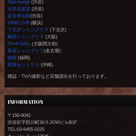
Star lounge
(渋谷)
渋谷音楽堂
(渋谷)
近未来会館
(渋谷)
1000CLUB
(横浜)
下北沢シャングリラ
(下北沢)
梅田シャングリラ
(大阪)
TH-R HALL
(大阪関大前)
新栄シャングリラ
(名古屋)
秘密
(福岡)
桜坂セントラル
(沖縄)
雑誌・TVの撮影など店舗貸出を行っております。
INFORMATION
〒150-0042
渋谷区宇田川町30-5 JOWビルB1F
TEL:03-6455-0225