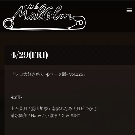
4/29(FRI)
『ソロ大好き祭り -βベータ版- Vol.125』
-出演-
上石菜月 / 鷲山加奈 / 南雲みなみ / 月丘つかさ
清水舞美 / Nao+ / 小原涼 / ２＆ /絵仁