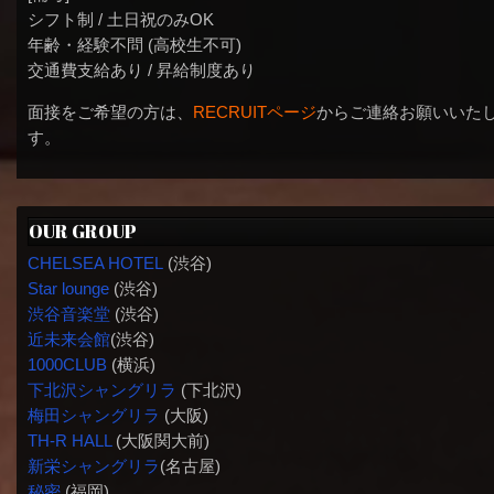
シフト制 / 土日祝のみOK
年齢・経験不問 (高校生不可)
交通費支給あり / 昇給制度あり
面接をご希望の方は、
RECRUITページ
からご連絡お願いいた
す。
OUR GROUP
CHELSEA HOTEL
(渋谷)
Star lounge
(渋谷)
渋谷音楽堂
(渋谷)
近未来会館
(渋谷)
1000CLUB
(横浜)
下北沢シャングリラ
(下北沢)
梅田シャングリラ
(大阪)
TH-R HALL
(大阪関大前)
新栄シャングリラ
(名古屋)
秘密
(福岡)