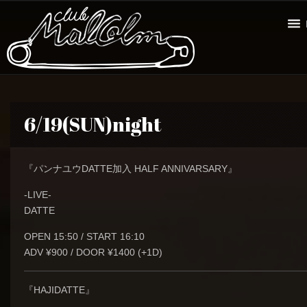
6/19(SUN)night
『パンナユウDATTE加入 HALF ANNIVARSARY』
-LIVE-
DATTE
OPEN 15:50 / START 16:10
ADV ¥900 / DOOR ¥1400 (+1D)
『HAJIDATTE』