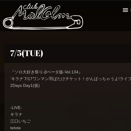
7/5(TUE)
『ソロ大好き祭り-βベータ版-Vol.134』
‘キラナ’7/17ワンマン羽ばたけチケット！がんばっちゃうよ!ライ
2Days Day1(仮)
-LIVE-
キラナ
江口いちご
tetote