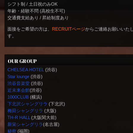
シフト制 / 土日祝のみOK
年齢・経験不問 (高校生不可)
交通費支給あり / 昇給制度あり
面接をご希望の方は、
RECRUITページ
からご連絡お願いいた
す。
OUR GROUP
CHELSEA HOTEL
(渋谷)
Star lounge
(渋谷)
渋谷音楽堂
(渋谷)
近未来会館
(渋谷)
1000CLUB
(横浜)
下北沢シャングリラ
(下北沢)
梅田シャングリラ
(大阪)
TH-R HALL
(大阪関大前)
新栄シャングリラ
(名古屋)
秘密
(福岡)