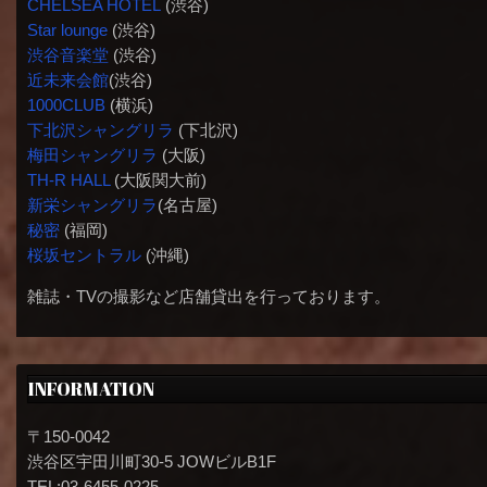
CHELSEA HOTEL
(渋谷)
Star lounge
(渋谷)
渋谷音楽堂
(渋谷)
近未来会館
(渋谷)
1000CLUB
(横浜)
下北沢シャングリラ
(下北沢)
梅田シャングリラ
(大阪)
TH-R HALL
(大阪関大前)
新栄シャングリラ
(名古屋)
秘密
(福岡)
桜坂セントラル
(沖縄)
雑誌・TVの撮影など店舗貸出を行っております。
INFORMATION
〒150-0042
渋谷区宇田川町30-5 JOWビルB1F
TEL:03-6455-0225