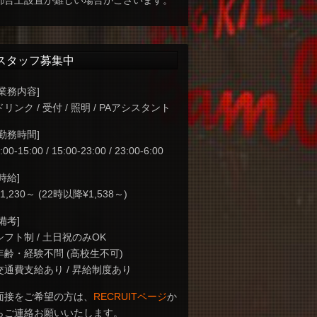
都合上設置が難しい場合がございます。
スタッフ募集中
[業務内容]
ドリンク / 受付 / 照明 / PAアシスタント
[勤務時間]
:00-15:00 / 15:00-23:00 / 23:00-6:00
[時給]
¥1,230～ (22時以降¥1,538～)
[備考]
シフト制 / 土日祝のみOK
年齢・経験不問 (高校生不可)
交通費支給あり / 昇給制度あり
面接をご希望の方は、
RECRUITページ
か
らご連絡お願いいたします。