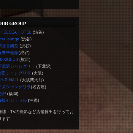
OUR GROUP
CHELSEA HOTEL
(渋谷)
tar lounge
(渋谷)
渋谷音楽堂
(渋谷)
近未来会館
(渋谷)
1000CLUB
(横浜)
下北沢シャングリラ
(下北沢)
梅田シャングリラ
(大阪)
H-R HALL
(大阪関大前)
新栄シャングリラ
(名古屋)
秘密
(福岡)
桜坂セントラル
(沖縄)
雑誌・TVの撮影など店舗貸出を行ってお
ります。