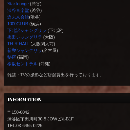
Star lounge
(渋谷)
渋谷音楽堂
(渋谷)
近未来会館
(渋谷)
1000CLUB
(横浜)
下北沢シャングリラ
(下北沢)
梅田シャングリラ
(大阪)
TH-R HALL
(大阪関大前)
新栄シャングリラ
(名古屋)
秘密
(福岡)
桜坂セントラル
(沖縄)
雑誌・TVの撮影など店舗貸出を行っております。
INFORMATION
〒150-0042
渋谷区宇田川町30-5 JOWビルB1F
TEL:03-6455-0225