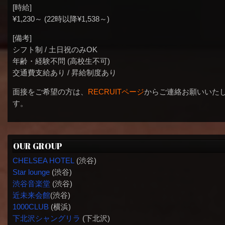
[時給]
¥1,230～ (22時以降¥1,538～)
[備考]
シフト制 / 土日祝のみOK
年齢・経験不問 (高校生不可)
交通費支給あり / 昇給制度あり
面接をご希望の方は、
RECRUITページ
からご連絡お願いいた
す。
OUR GROUP
CHELSEA HOTEL
(渋谷)
Star lounge
(渋谷)
渋谷音楽堂
(渋谷)
近未来会館
(渋谷)
1000CLUB
(横浜)
下北沢シャングリラ
(下北沢)