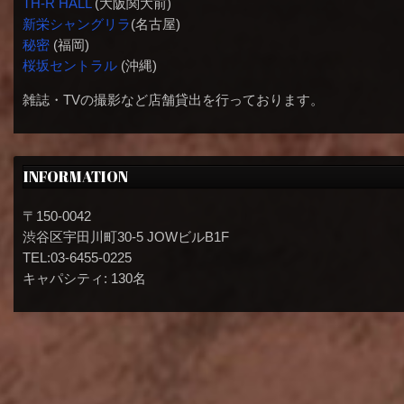
TH-R HALL
(大阪関大前)
新栄シャングリラ
(名古屋)
秘密
(福岡)
桜坂セントラル
(沖縄)
雑誌・TVの撮影など店舗貸出を行っております。
INFORMATION
〒150-0042
渋谷区宇田川町30-5 JOWビルB1F
TEL:03-6455-0225
キャパシティ: 130名