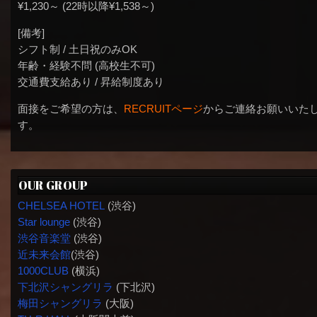
¥1,230～ (22時以降¥1,538～)
[備考]
シフト制 / 土日祝のみOK
年齢・経験不問 (高校生不可)
交通費支給あり / 昇給制度あり
面接をご希望の方は、
RECRUITページ
からご連絡お願いいた
す。
OUR GROUP
CHELSEA HOTEL
(渋谷)
Star lounge
(渋谷)
渋谷音楽堂
(渋谷)
近未来会館
(渋谷)
1000CLUB
(横浜)
下北沢シャングリラ
(下北沢)
梅田シャングリラ
(大阪)