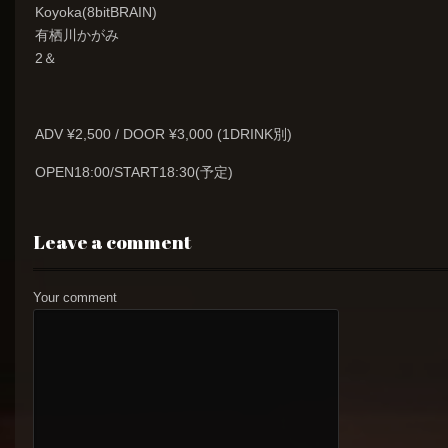
Koyoka(8bitBRAIN)
有栖川かがみ
2＆
ADV ¥2,500 / DOOR ¥3,000 (1DRINK別)
OPEN18:00/START18:30(予定)
Leave a comment
Your comment