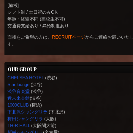
[備考]
シフト制 / 土日祝のみOK
年齢・経験不問 (高校生不可)
交通費支給あり / 昇給制度あり
面接をご希望の方は、
RECRUITページ
からご連絡お願いいた
す。
OUR GROUP
CHELSEA HOTEL
(渋谷)
Star lounge
(渋谷)
渋谷音楽堂
(渋谷)
近未来会館
(渋谷)
1000CLUB
(横浜)
下北沢シャングリラ
(下北沢)
梅田シャングリラ
(大阪)
TH-R HALL
(大阪関大前)
新栄シャングリラ
(名古屋)