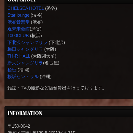
CHELSEA HOTEL
(渋谷)
Star lounge
(渋谷)
渋谷音楽堂
(渋谷)
近未来会館
(渋谷)
1000CLUB
(横浜)
下北沢シャングリラ
(下北沢)
梅田シャングリラ
(大阪)
TH-R HALL
(大阪関大前)
新栄シャングリラ
(名古屋)
秘密
(福岡)
桜坂セントラル
(沖縄)
雑誌・TVの撮影など店舗貸出を行っております。
INFORMATION
〒150-0042
渋谷区宇田川町30-5 JOWビルB1F