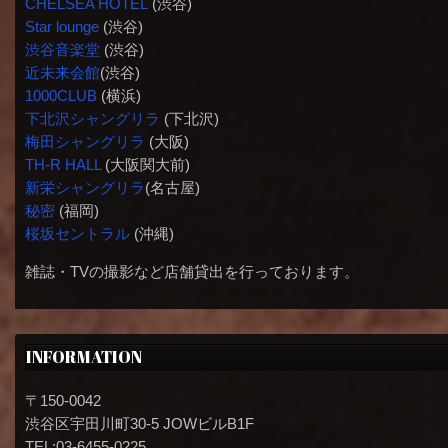
CHELSEA HOTEL
(渋谷)
Star lounge
(渋谷)
渋谷音楽堂
(渋谷)
近未来会館
(渋谷)
1000CLUB
(横浜)
下北沢シャングリラ
(下北沢)
梅田シャングリラ
(大阪)
TH-R HALL
(大阪関大前)
新栄シャングリラ
(名古屋)
秘密
(福岡)
桜坂セントラル
(沖縄)
雑誌・TVの撮影など店舗貸出を行っております。
INFORMATION
〒150-0042
渋谷区宇田川町30-5 JOWビルB1F
TEL:03-6455-0225