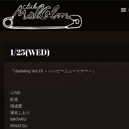
1/25(WED)
『Updating Vol.15 ～ハッピーニューイヤー～』
-LIVE-
鈴菜
瑠成愛
瀬名しおり
WATARU
RINATSU