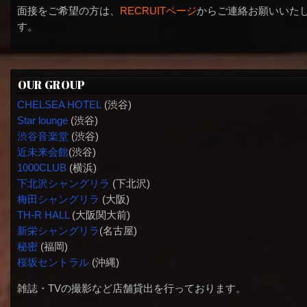
面接をご希望の方は、
RECRUITページ
からご連絡お願いいた
す。
OUR GROUP
CHELSEA HOTEL
(渋谷)
Star lounge
(渋谷)
渋谷音楽堂
(渋谷)
近未来会館
(渋谷)
1000CLUB
(横浜)
下北沢シャングリラ
(下北沢)
梅田シャングリラ
(大阪)
TH-R HALL
(大阪関大前)
新栄シャングリラ
(名古屋)
秘密
(福岡)
桜坂セントラル
(沖縄)
雑誌・TVの撮影など店舗貸出を行っております。