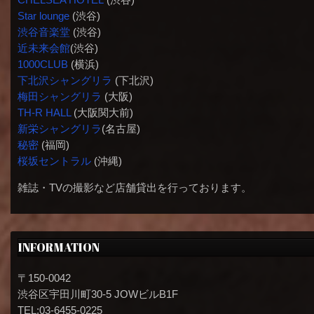
Star lounge
(渋谷)
渋谷音楽堂
(渋谷)
近未来会館
(渋谷)
1000CLUB
(横浜)
下北沢シャングリラ
(下北沢)
梅田シャングリラ
(大阪)
TH-R HALL
(大阪関大前)
新栄シャングリラ
(名古屋)
秘密
(福岡)
桜坂セントラル
(沖縄)
雑誌・TVの撮影など店舗貸出を行っております。
INFORMATION
〒150-0042
渋谷区宇田川町30-5 JOWビルB1F
TEL:03-6455-0225