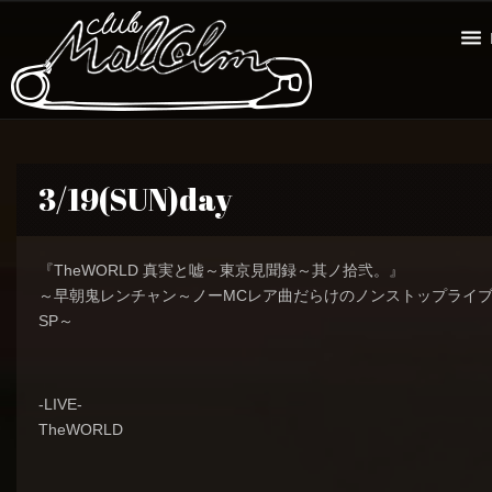
3/19(SUN)day
『TheWORLD 真実と嘘～東京見聞録～其ノ拾弐。』
～早朝鬼レンチャン～ノーMCレア曲だらけのノンストップライ
SP～
-LIVE-
TheWORLD