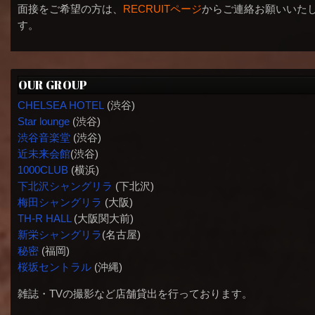
面接をご希望の方は、
RECRUITページ
からご連絡お願いいた
す。
OUR GROUP
CHELSEA HOTEL
(渋谷)
Star lounge
(渋谷)
渋谷音楽堂
(渋谷)
近未来会館
(渋谷)
1000CLUB
(横浜)
下北沢シャングリラ
(下北沢)
梅田シャングリラ
(大阪)
TH-R HALL
(大阪関大前)
新栄シャングリラ
(名古屋)
秘密
(福岡)
桜坂セントラル
(沖縄)
雑誌・TVの撮影など店舗貸出を行っております。