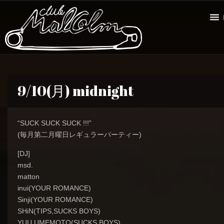
9/10(月) midnight
“SUCK SUCK SUCK !!!”
(毎月第二月曜日レギュラーパーティー)
[DJ]
msd.
matton
inui(YOUR ROMANCE)
Sinji(YOUR ROMANCE)
SHiN(TIPS,SUCKS BOYS)
YUU UMEMOTO(SUCKS BOYS)