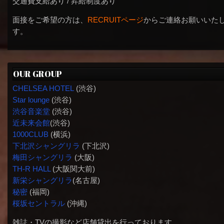
交通費支給あり / 昇給制度あり
面接をご希望の方は、
RECRUITページ
からご連絡お願いいた
す。
OUR GROUP
CHELSEA HOTEL
(渋谷)
Star lounge
(渋谷)
渋谷音楽堂
(渋谷)
近未来会館
(渋谷)
1000CLUB
(横浜)
下北沢シャングリラ
(下北沢)
梅田シャングリラ
(大阪)
TH-R HALL
(大阪関大前)
新栄シャングリラ
(名古屋)
秘密
(福岡)
桜坂セントラル
(沖縄)
雑誌・TVの撮影など店舗貸出を行っております。