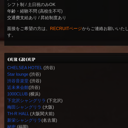
シフト制 / 土日祝のみOK
年齢・経験不問 (高校生不可)
交通費支給あり / 昇給制度あり
面接をご希望の方は、
RECRUITページ
からご連絡お願いいた
す。
OUR GROUP
CHELSEA HOTEL
(渋谷)
Star lounge
(渋谷)
渋谷音楽堂
(渋谷)
近未来会館
(渋谷)
1000CLUB
(横浜)
下北沢シャングリラ
(下北沢)
梅田シャングリラ
(大阪)
TH-R HALL
(大阪関大前)
新栄シャングリラ
(名古屋)
秘密
(福岡)